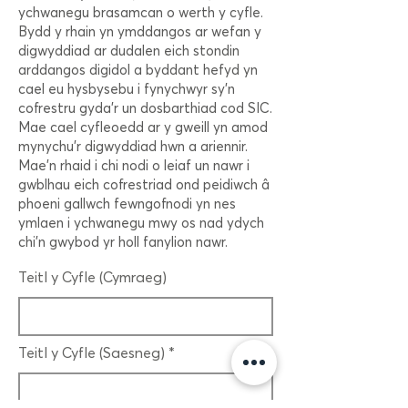
ychwanegu brasamcan o werth y cyfle.
Bydd y rhain yn ymddangos ar wefan y
digwyddiad ar dudalen eich stondin
arddangos digidol a byddant hefyd yn
cael eu hysbysebu i fynychwyr sy'n
cofrestru gyda'r un dosbarthiad cod SIC.
Mae cael cyfleoedd ar y gweill yn amod
mynychu'r digwyddiad hwn a ariennir.
Mae'n rhaid i chi nodi o leiaf un nawr i
gwblhau eich cofrestriad ond peidiwch â
phoeni gallwch fewngofnodi yn nes
ymlaen i ychwanegu mwy os nad ydych
chi'n gwybod yr holl fanylion nawr.
Teitl y Cyfle (Cymraeg)
Teitl y Cyfle (Saesneg)