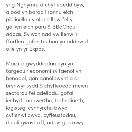
yng Nghymru â chyfleoedd byw,
a bod yn barod i rannu eich
piblinellau ymlaen llaw fel y
gallwn eich paru â BBaChau
addas. Sylwch nad yw llenwi'r
ffurflen gofrestru hon yn addewid
o le yn yr Expos.
Mae'r digwyddiadau hyn yn
targedu'r economi sylfaenol yn
benodol, gan ganolbwyntio ar
brynwyr sydd â chyfleoedd mewn
sectorau fel adeiladu, gofal
iechyd, manwerthu, trafnidiaeth,
logisteg, cynhyrchu bwyd,
cyflenwi bwyd, cyfleustodau,
rheoli gwastraff, addysg, a mwy.