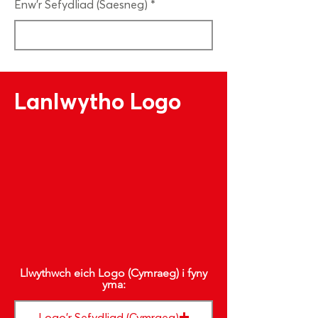
Enw'r Sefydliad (Saesneg)
Lanlwytho Logo
Llwythwch eich Logo (Cymraeg) i fyny
yma:
Logo'r Sefydliad (Cymraeg)