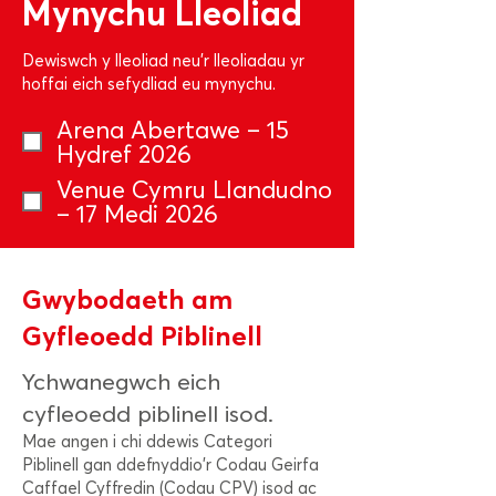
Mynychu Lleoliad
Dewiswch y lleoliad neu'r lleoliadau yr
hoffai eich sefydliad eu mynychu.
Arena Abertawe – 15
Hydref 2026
Venue Cymru Llandudno
– 17 Medi 2026
Gwybodaeth am
Gyfleoedd Piblinell
Ychwanegwch eich
cyfleoedd piblinell isod.
Mae angen i chi ddewis Categori
Piblinell gan ddefnyddio'r Codau Geirfa
Caffael Cyffredin (Codau CPV) isod ac