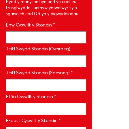
Bydd y manylion hyn ond yn cael eu
trosglwyddo i unrhyw ymwelwyr sy'n
sganio'ch cod QR yn y digwyddiadau.
Enw Cyswllt y Stondin
Teitl Swydd Stondin (Cymraeg)
Teitl Swydd Stondin (Saesneg)
Ffôn Cyswllt y Stondin
E-bost Cyswllt y Stondin