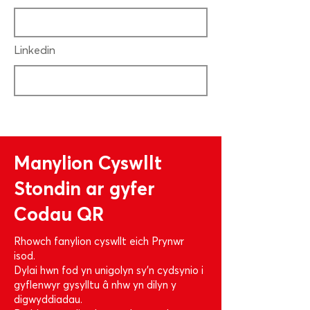
Linkedin
Manylion Cyswllt
Stondin ar gyfer
Codau QR
Rhowch fanylion cyswllt eich Prynwr
isod.
Dylai hwn fod yn unigolyn sy'n cydsynio i
gyflenwyr gysylltu â nhw yn dilyn y
digwyddiadau.