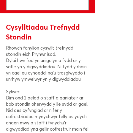
Cysylltiadau Trefnydd
Stondin
Rhowch fanylion cyswllt trefnydd
stondin eich Prynwr isod.
Dylai hwn fod yn unigolyn a fydd ar y
safle yn y digwyddiadau. Ni fydd y rhain
yn cael eu cyhoeddi na'u trosglwyddo i
unrhyw ymwelwyr yn y digwyddiadau.
Sylwer:
Dim ond 2 aelod o staff a ganiateir ar
bob stondin oherwydd y lle sydd ar gael.
Nid oes cyfyngiad ar nifer y
cofrestriadau mynychwyr felly os ydych
angen mwy o staff i fynychu'r
digwyddiad yna gellir cofrestru'r rhain fel