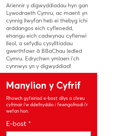
Ariennir y digwyddiadau hyn gan
Lywodraeth Cymru, ac maent yn
cynnig llwyfan heb ei thebyg ichi
arddangos eich cyfleoedd,
ehangu eich cadwynau cyflenwi
lleol, a sefydlu cysylltiadau
gwerthfawr â BBaChau ledled
Cymru. Edrychwn ymlaen i'ch
cynnwys yn y digwyddiad!
Manylion y Cyfrif
Rhowch gyfeiriad e-bost dilys a chreu
cyfrinair i'w ddefnyddio i fewngofnodi i'r
wefan hon.
E-bost