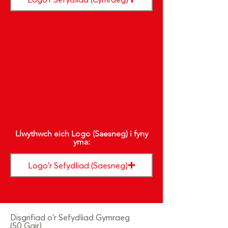
Llwythwch eich Logo (Saesneg) i fyny
yma:
Logo'r Sefydliad (Saesneg)
Disgrifiad o'r Sefydliad Gymraeg
(50 Gair)