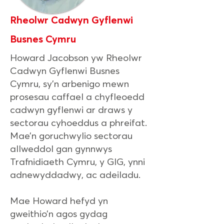
Rheolwr Cadwyn Gyflenwi
Busnes Cymru
Howard Jacobson yw Rheolwr
Cadwyn Gyflenwi Busnes
Cymru, sy’n arbenigo mewn
prosesau caffael a chyfleoedd
cadwyn gyflenwi ar draws y
sectorau cyhoeddus a phreifat.
Mae’n goruchwylio sectorau
allweddol gan gynnwys
Trafnidiaeth Cymru, y GIG, ynni
adnewyddadwy, ac adeiladu.
Mae Howard hefyd yn
gweithio’n agos gydag