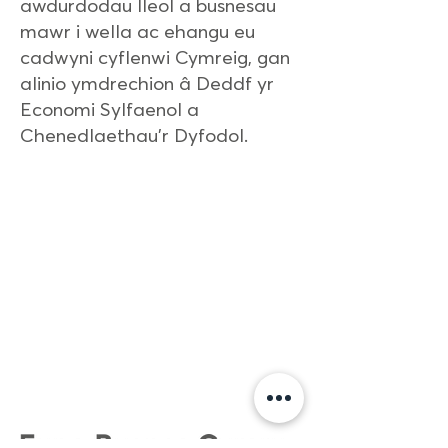
awdurdodau lleol a busnesau
mawr i wella ac ehangu eu
cadwyni cyflenwi Cymreig, gan
alinio ymdrechion â Deddf yr
Economi Sylfaenol a
Chenedlaethau’r Dyfodol.